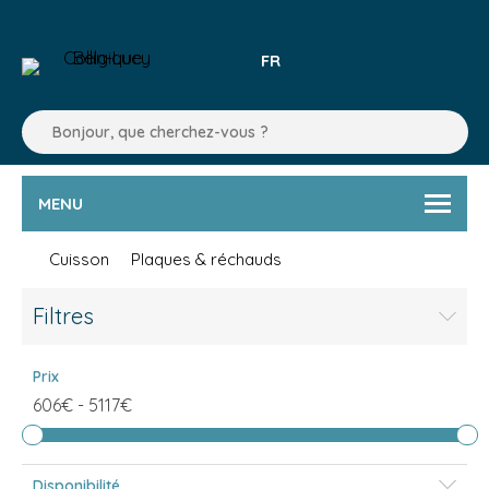
FR
MENU
Cuisson
Plaques & réchauds
Filtres
Prix
606€
-
5117€
Disponibilité