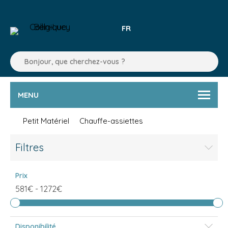
FR
MENU
Petit Matériel
Chauffe-assiettes
Filtres
Prix
581€
-
1272€
Disponibilité