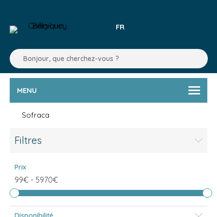
FR
MENU
Sofraca
Filtres
Prix
99€
-
5970€
Disponibilité