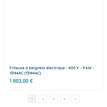
Friteuse à beignets électrique - 400 V - 9 kW -
13144AC (13144AC)
1 803,00 €
1
2
3
4