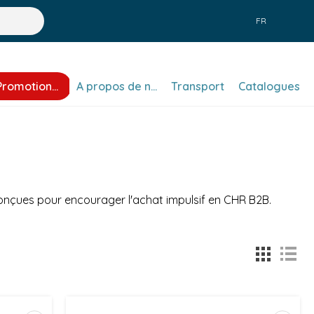
FR
Promotions
A propos de nous
Transport
Catalogues
, conçues pour encourager l'achat impulsif en CHR B2B.