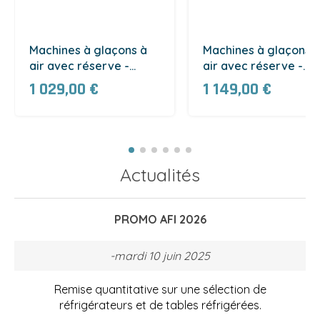
Machines à glaçons à
Machines à glaçons 
air avec réserve -
air avec réserve -
système à aspersion -
système à aspersion 
1 029,00 €
1 149,00 €
20 kg/24h (ICM20-2)
30 kg/24h (ICM30-2)
Actualités
PROMO AFI 2026
-mardi 10 juin 2025
Remise quantitative sur une sélection de
réfrigérateurs et de tables réfrigérées.