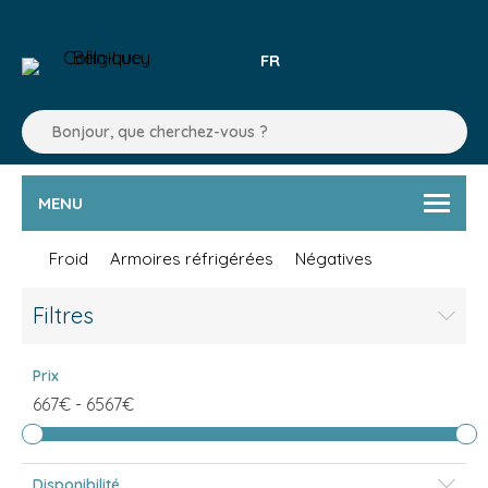
FR
MENU
Froid
Armoires réfrigérées
Négatives
Filtres
Prix
667€
-
6567€
Disponibilité