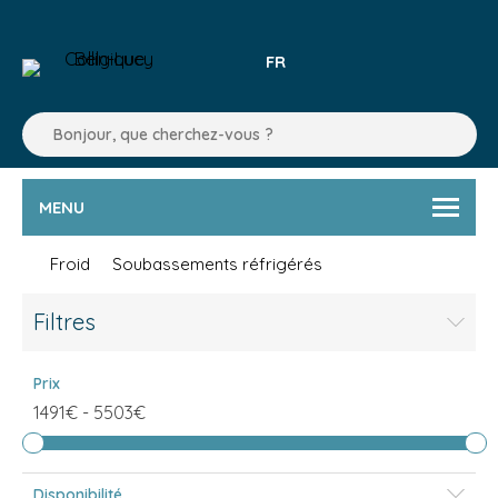
FR
MENU
Froid
Soubassements réfrigérés
Filtres
Prix
1491€
-
5503€
Disponibilité