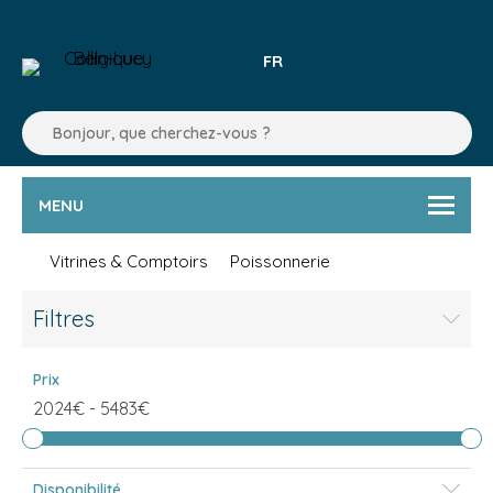
FR
MENU
Vitrines & Comptoirs
Poissonnerie
Filtres
Prix
2024€
-
5483€
Disponibilité