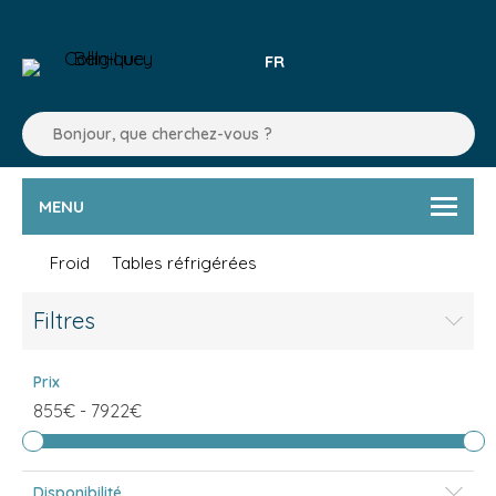
FR
MENU
Froid
Tables réfrigérées
Filtres
Prix
855€
-
7922€
Disponibilité