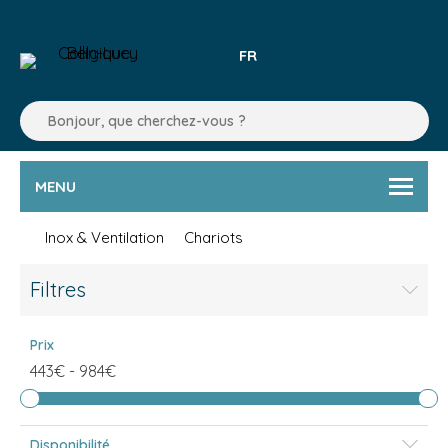
FR
MENU
Inox & Ventilation
Chariots
Filtres
Prix
443€
-
984€
Disponibilité