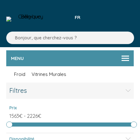
FR
MENU
Froid
Vitrines Murales
Filtres
Prix
1563€
-
2226€
Disponibilité