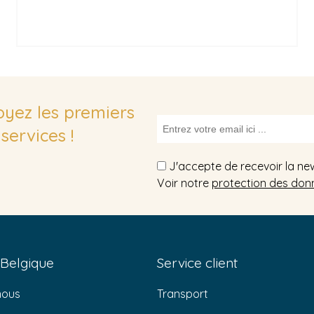
soyez les premiers
services !
J'accepte de recevoir la ne
Voir notre
protection des don
 Belgique
Service client
nous
Transport