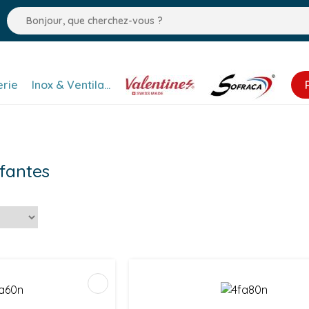
erie
Inox & Ventilation
Valentine
Sofraca
ffantes