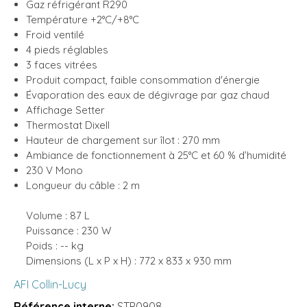
Gaz réfrigérant R290
Température +2°C/+8°C
Froid ventilé
4 pieds réglables
3 faces vitrées
Produit compact, faible consommation d'énergie
Évaporation des eaux de dégivrage par gaz chaud
Affichage Setter
Thermostat Dixell
Hauteur de chargement sur îlot : 270 mm
Ambiance de fonctionnement à 25°C et 60 % d’humidité
230 V Mono
Longueur du câble : 2 m
Volume : 87 L
Puissance : 230 W
Poids : -- kg
Dimensions (L x P x H) : 772 x 833 x 930 mm
AFI Collin-Lucy
Référence interne:
STP0908