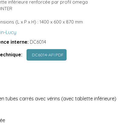
ette inférieure renforcée par profil omega
ONTER
nsions (L x P x H) : 1400 x 600 x 870 mm
lin-Lucy
nce interne:
DC6014
technique:
DC6014-AFI.PDF
 tubes carrés avec vérins (avec tablette inférieure)
née